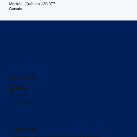
Montréal (Québec) H3B 0E7
Canada
Navigation
Accueil
Équipe
Portefeuille
Événements