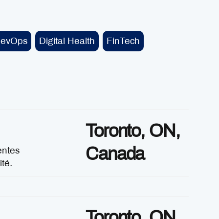
DevOps
Digital Health
FinTech
Toronto, ON,
Canada
entes
té.
Toronto, ON,