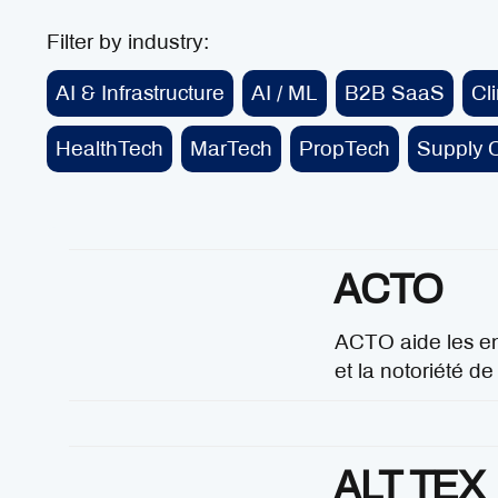
Filter by industry:
AI & Infrastructure
AI / ML
B2B SaaS
Cl
HealthTech
MarTech
PropTech
Supply C
ACTO
ACTO aide les en
et la notoriété d
ALT TEX