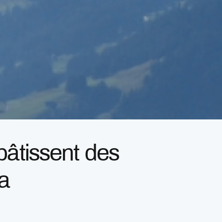
bâtissent des
a